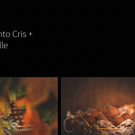
to Cris +
le